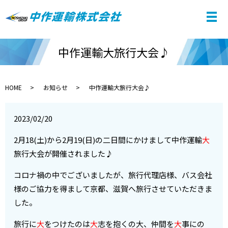
中作運輸大旅行大会♪
HOME
お知らせ
中作運輸大旅行大会♪
2023/02/20
2月18(土)から2月19(日)の二日間にかけまして中作運輸
大
旅行大会が開催されました♪
コロナ禍の中でございましたが、旅行代理店様、バス会社
様のご協力を得まして京都、滋賀へ旅行させていただきま
した。
旅行に
大
をつけたのは
大
志を抱くの大、仲間を
大
事にの