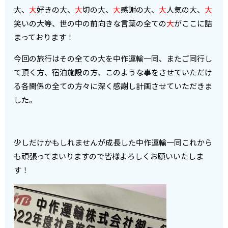
大、
大
好きの大、
大
切の大、
大
感謝の大、
大
人気の大、
大
笑いの大等、世の中の前向きな言葉の全ての
大
がここに詰
まっております！
今回の旅行はその全ての大を中作運輸一同、またご同行し
て頂く方、宿泊施設の方、このような事をさせていただけ
る各関係の全ての方々に深く感謝し計画させていただきま
した。
少しだけかもしれませんが成長した中作運輸一同これから
も頑張ってまいりますので皆様よろしくお願いいたしま
す！