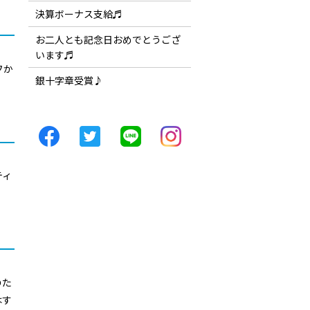
決算ボーナス支給♬
お二人とも記念日おめでとうござ
います♬
フか
銀十字章受賞♪
ティ
のた
はす