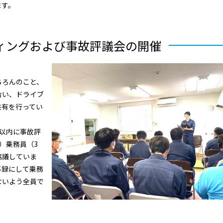
ます。
ィングおよび
事故評議会の開催
ちろんのこと、
合い、ドライブ
共有を行ってい
以内に事故評
）乗務員（3
協議していま
事録にして乗務
ないよう全員で